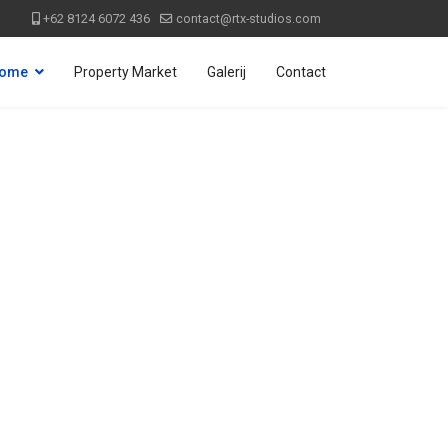
+62 8124 6072 436
contact@rtx-studios.com
ome
Property Market
Galerij
Contact